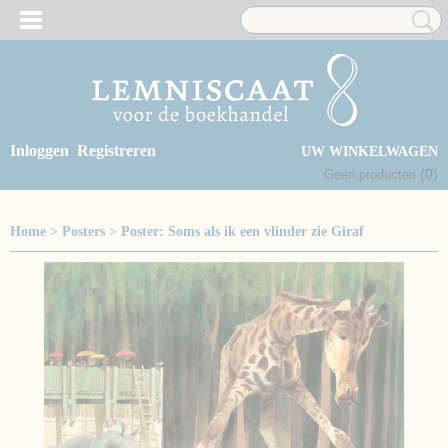
Inloggen
Registreren
UW WINKELWAGEN
(0)
Geen producten
Home
>
Posters
>
Poster: Soms als ik een vlinder zie Giraf