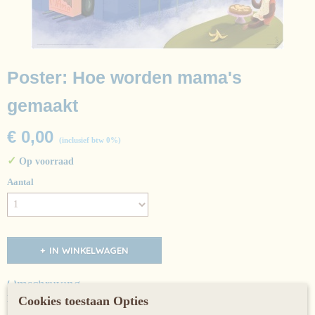
Poster: Hoe worden mama's
gemaakt
€ 0,00
(inclusief btw 0%)
✓
Op voorraad
Aantal
IN WINKELWAGEN
Omschrijving
Hoe worden mama's gemaakt door Mireille Geus en Evy Van Guyse
Cookies toestaan Opties