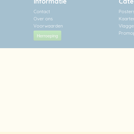
Informatie
Cate
Contact
Poster
Over ons
Kaarte
Voorwaarden
Vlaggen
Promop
Herroeping