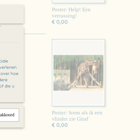
Poster: Help! Een
verrassing!
ooi
€ 0,00
p
iale
 verlenen
e over hoe
dere
f die u
Poster: Soms als ik een
 akkoord
vlinder zie Giraf
€ 0,00