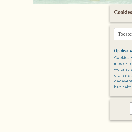
Cookies
Toest
Op deze w
Cookies w
media-fun
we onze s
u onze si
gegevens 
hen hebt 