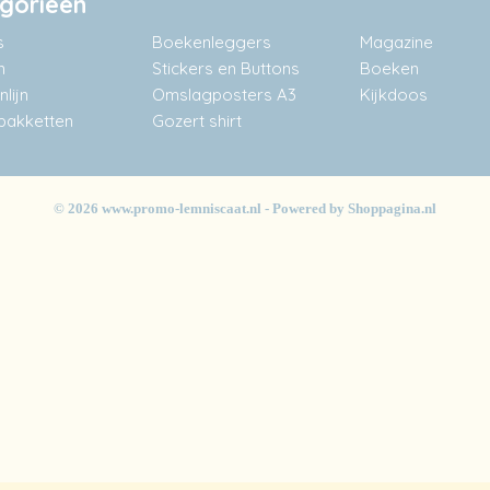
gorieën
s
Boekenleggers
Magazine
n
Stickers en Buttons
Boeken
lijn
Omslagposters A3
Kijkdoos
akketten
Gozert shirt
© 2026 www.promo-lemniscaat.nl - Powered by Shoppagina.nl