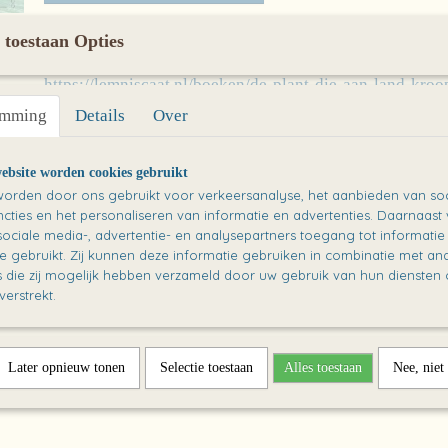
Omschrijving
 toestaan Opties
De plant die aan land kroop door Casper van der Kooi & Rik van der K
https://lemniscaat.nl/boeken/de-plant-die-aan-land-kroo
emming
Details
Over
ebsite worden cookies gebruikt
orden door ons gebruikt voor verkeersanalyse, het aanbieden van soc
cties en het personaliseren van informatie en advertenties. Daarnaast
ociale media-, advertentie- en analysepartners toegang tot informati
te gebruikt. Zij kunnen deze informatie gebruiken in combinatie met an
die zij mogelijk hebben verzameld door uw gebruik van hun diensten o
verstrekt.
Later opnieuw tonen
Selectie toestaan
Alles toestaan
Nee, niet