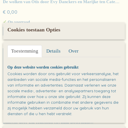
De wolken van Otis door Evy Danckers en Marijke ten Cate…
€ 0,00
✓
Op voorraad
Cookies toestaan Opties
IN WINKELWAGEN
Toestemming
Details
Over
Op deze website worden cookies gebruikt
Cookies worden door ons gebruikt voor verkeersanalyse, het
aanbieden van sociale media-functies en het personaliseren
van informatie en advertenties. Daarnaast verlenen we onze
sociale media-, advertentie- en analysepartners toegang tot
informatie over hoe u onze site gebruikt. Zij kunnen deze
informatie gebruiken in combinatie met andere gegevens die
zij mogelijk hebben verzameld door uw gebruik van hun
diensten of die u hen hebt verstrekt.
Kaart: Bliksem
Bliksem door Liz Huisman en Anna Boterman…