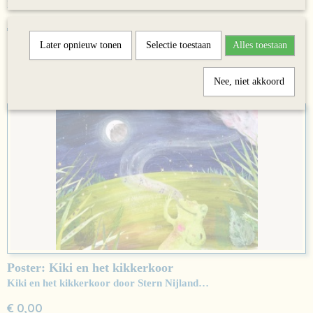
De gruffalo door Julia Donaldson en Axel Scheffler…
€ 0,00
Later opnieuw tonen
Selectie toestaan
Alles toestaan
✘
Niet op voorraad
Nee, niet akkoord
Poster: Kiki en het kikkerkoor
Kiki en het kikkerkoor door Stern Nijland…
€ 0,00