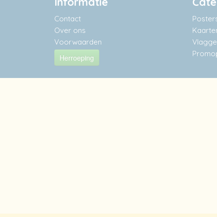
Informatie
Cate
Contact
Poster
Over ons
Kaarte
Voorwaarden
Vlaggen
Promop
Herroeping