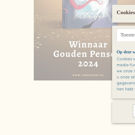
Cookies
Toest
Op deze w
Cookies w
media-fun
we onze s
u onze si
gegevens 
hen hebt 