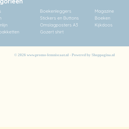
gorieën
s
Boekenleggers
Magazine
n
Stickers en Buttons
Boeken
lijn
Omslagposters A3
Kijkdoos
akketten
Gozert shirt
© 2026 www.promo-lemniscaat.nl - Powered by Shoppagina.nl