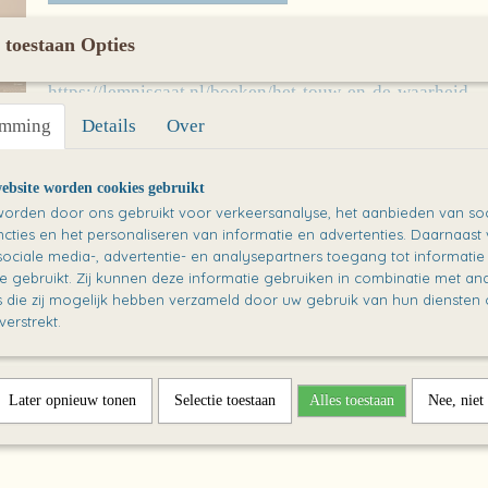
Omschrijving
 toestaan Opties
Het touw en de waarheid door Marco Kunst en Jeska Verstegen
https://lemniscaat.nl/boeken/het-touw-en-de-waarheid
emming
Details
Over
ebsite worden cookies gebruikt
orden door ons gebruikt voor verkeersanalyse, het aanbieden van soc
cties en het personaliseren van informatie en advertenties. Daarnaast
ociale media-, advertentie- en analysepartners toegang tot informati
te gebruikt. Zij kunnen deze informatie gebruiken in combinatie met an
die zij mogelijk hebben verzameld door uw gebruik van hun diensten o
verstrekt.
Later opnieuw tonen
Selectie toestaan
Alles toestaan
Nee, niet