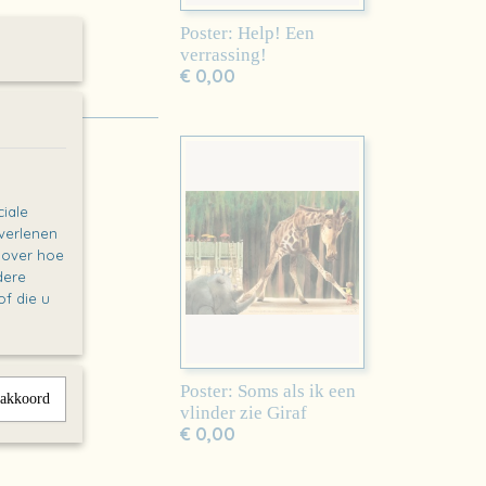
Poster: Help! Een
verrassing!
€ 0,00
iale
 verlenen
e over hoe
dere
f die u
Poster: Soms als ik een
 akkoord
vlinder zie Giraf
€ 0,00