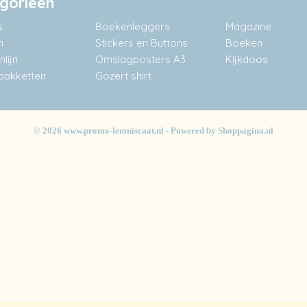
gorieën
s
Boekenleggers
Magazine
n
Stickers en Buttons
Boeken
lijn
Omslagposters A3
Kijkdoos
akketten
Gozert shirt
© 2026 www.promo-lemniscaat.nl - Powered by Shoppagina.nl