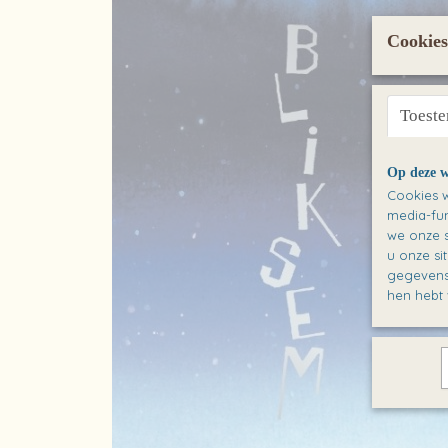
Cookies
Toest
Op deze w
Cookies w
media-fun
we onze s
u onze si
gegevens 
hen hebt 