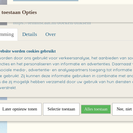
Omschrijving
 toestaan Opties
Bliksem door Liz Huisman en Anna Boterman
https://lemniscaat.nl/boeken/bliksem
Een set van 10 stuks
emming
Details
Over
ebsite worden cookies gebruikt
orden door ons gebruikt voor verkeersanalyse, het aanbieden van soc
cties en het personaliseren van informatie en advertenties. Daarnaast
ociale media-, advertentie- en analysepartners toegang tot informati
te gebruikt. Zij kunnen deze informatie gebruiken in combinatie met an
die zij mogelijk hebben verzameld door uw gebruik van hun diensten o
verstrekt.
Later opnieuw tonen
Selectie toestaan
Alles toestaan
Nee, niet