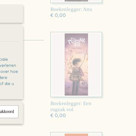
Boekenlegger: Atta
€ 0,00
iale
 verlenen
e over hoe
dere
f die u
Boekenlegger: Een
rugzak vol
 akkoord
€ 0,00