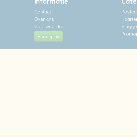
Informatie
Cate
Contact
Poster
Over ons
Kaarte
Voorwaarden
Vlaggen
Promop
Herroeping