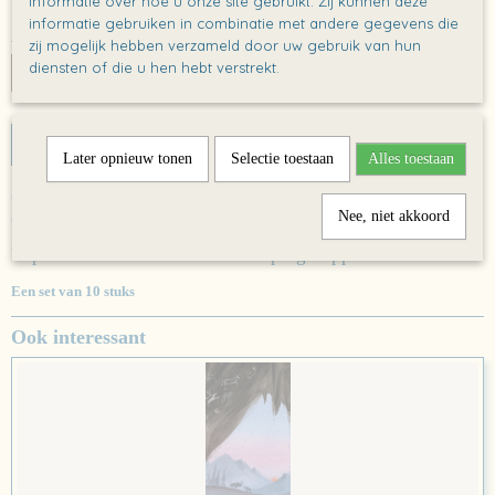
informatie over hoe u onze site gebruikt. Zij kunnen deze
✓
Op voorraad
informatie gebruiken in combinatie met andere gegevens die
Aantal
zij mogelijk hebben verzameld door uw gebruik van hun
diensten of die u hen hebt verstrekt.
IN WINKELWAGEN
Later opnieuw tonen
Selectie toestaan
Alles toestaan
Omschrijving
Nee, niet akkoord
Camping Beppe door Inge Besaris en Donna Kroese
https://lemniscaat.nl/boeken/camping-beppe
Een set van 10 stuks
Ook interessant